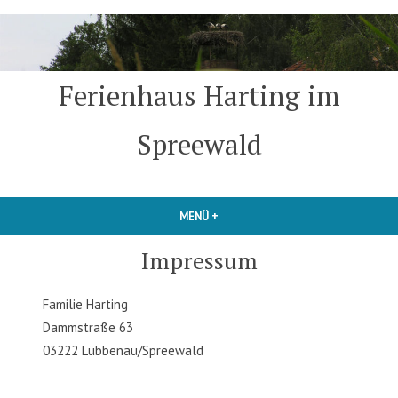
Zum
Inhalt
springen
Ferienhaus Harting im
Spreewald
MENÜ
+
AUFGEKLAPPT
ZUGEKLAPPT
Impressum
Familie Harting
Dammstraße 63
03222 Lübbenau/Spreewald